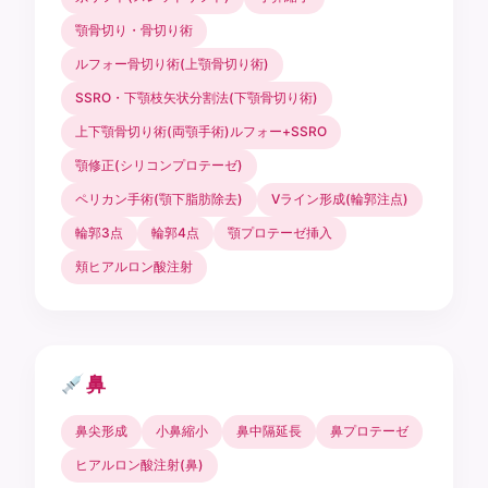
顎骨切り・骨切り術
ルフォー骨切り術(上顎骨切り術)
SSRO・下顎枝矢状分割法(下顎骨切り術)
上下顎骨切り術(両顎手術)ルフォー+SSRO
顎修正(シリコンプロテーゼ)
ペリカン手術(顎下脂肪除去)
Vライン形成(輪郭注点)
輪郭3点
輪郭4点
顎プロテーゼ挿入
頬ヒアルロン酸注射
鼻
鼻尖形成
小鼻縮小
鼻中隔延長
鼻プロテーゼ
ヒアルロン酸注射(鼻)