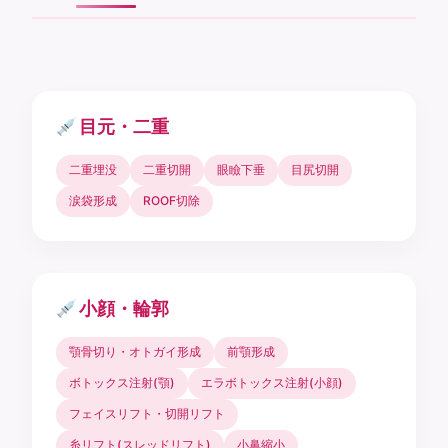
目元・二重
二重埋没
二重切開
眼瞼下垂
目尻切開
涙袋形成
ROOF切除
小顔・輪郭
顎骨切り・オトガイ形成
前顎形成
ボトックス注射(顎)
エラボトックス注射(小顔)
フェイスリフト・切開リフト
糸リフト(スレッドリフト)
小鼻縮小