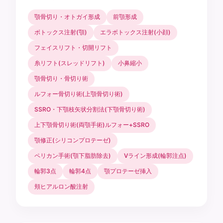
顎骨切り・オトガイ形成
前顎形成
ボトックス注射(顎)
エラボトックス注射(小顔)
フェイスリフト・切開リフト
糸リフト(スレッドリフト)
小鼻縮小
顎骨切り・骨切り術
ルフォー骨切り術(上顎骨切り術)
SSRO・下顎枝矢状分割法(下顎骨切り術)
上下顎骨切り術(両顎手術)ルフォー+SSRO
顎修正(シリコンプロテーゼ)
ペリカン手術(顎下脂肪除去)
Vライン形成(輪郭注点)
輪郭3点
輪郭4点
顎プロテーゼ挿入
頬ヒアルロン酸注射