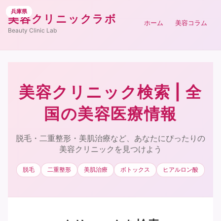
三重県
兵庫県
兵庫県
兵庫県
兵庫県
兵庫県
兵庫県
兵庫県
兵庫県
兵庫県
兵庫県
美容クリニックラボ
ホーム
美容コラム
Beauty Clinic Lab
美容クリニック検索 | 全
国の美容医療情報
脱毛・二重整形・美肌治療など、あなたにぴったりの
美容クリニックを見つけよう
脱毛
二重整形
美肌治療
ボトックス
ヒアルロン酸