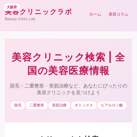
京都府
兵庫県
兵庫県
北海道
北海道
千葉県
千葉県
埼玉県
大阪府
大阪府
大阪府
大阪府
美容クリニックラボ
ホーム
美容コラム
Beauty Clinic Lab
美容クリニック検索 | 全
国の美容医療情報
脱毛・二重整形・美肌治療など、あなたにぴったりの
美容クリニックを見つけよう
脱毛
二重整形
美肌治療
ボトックス
ヒアルロン酸