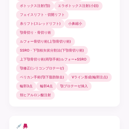
ボトックス注射(顎)
エラボトックス注射(小顔)
フェイスリフト・切開リフト
糸リフト(スレッドリフト)
小鼻縮小
顎骨切り・骨切り術
ルフォー骨切り術(上顎骨切り術)
SSRO・下顎枝矢状分割法(下顎骨切り術)
上下顎骨切り術(両顎手術)ルフォー+SSRO
顎修正(シリコンプロテーゼ)
ペリカン手術(顎下脂肪除去)
Vライン形成(輪郭注点)
輪郭3点
輪郭4点
顎プロテーゼ挿入
頬ヒアルロン酸注射
鼻