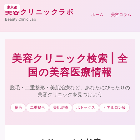
東京都
東京都
東京都
東京都
東京都
東京都
東京都
東京都
東京都
東京都
東京都
東京都
美容クリニックラボ
ホーム
美容コラム
Beauty Clinic Lab
美容クリニック検索 | 全
国の美容医療情報
脱毛・二重整形・美肌治療など、あなたにぴったりの
美容クリニックを見つけよう
脱毛
二重整形
美肌治療
ボトックス
ヒアルロン酸