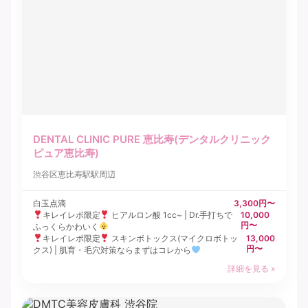
DENTAL CLINIC PURE 恵比寿(デンタルクリニック
ピュア恵比寿)
渋谷区
恵比寿駅駅周辺
白玉点滴
3,300円〜
キレイレポ限定
ヒアルロン酸 1cc~ | Dr.手打ちで
10,000
円〜
ふっくらかわいく
キレイレポ限定
スキンボトックス(マイクロボトッ
13,000
円〜
クス) | 肌育・毛穴対策ならまずはコレから
詳細を見る »