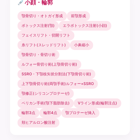
小顔・輪郭
顎骨切り・オトガイ形成
前顎形成
ボトックス注射(顎)
エラボトックス注射(小顔)
フェイスリフト・切開リフト
糸リフト(スレッドリフト)
小鼻縮小
顎骨切り・骨切り術
ルフォー骨切り術(上顎骨切り術)
SSRO・下顎枝矢状分割法(下顎骨切り術)
上下顎骨切り術(両顎手術)ルフォー+SSRO
顎修正(シリコンプロテーゼ)
ペリカン手術(顎下脂肪除去)
Vライン形成(輪郭注点)
輪郭3点
輪郭4点
顎プロテーゼ挿入
頬ヒアルロン酸注射