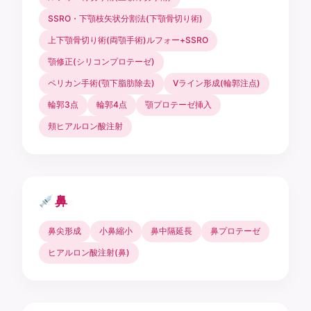
SSRO・下顎枝矢状分割法(下顎骨切り術)
上下顎骨切り術(両顎手術)ルフォー+SSRO
顎修正(シリコンプロテーゼ)
ペリカン手術(顎下脂肪除去)
Vライン形成(輪郭注点)
輪郭3点
輪郭4点
顎プロテーゼ挿入
頬ヒアルロン酸注射
鼻
鼻尖形成
小鼻縮小
鼻中隔延長
鼻プロテーゼ
ヒアルロン酸注射(鼻)