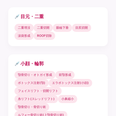
目元・二重
二重埋没
二重切開
眼瞼下垂
目尻切開
涙袋形成
ROOF切除
小顔・輪郭
顎骨切り・オトガイ形成
前顎形成
ボトックス注射(顎)
エラボトックス注射(小顔)
フェイスリフト・切開リフト
糸リフト(スレッドリフト)
小鼻縮小
顎骨切り・骨切り術
ルフォー骨切り術(上顎骨切り術)