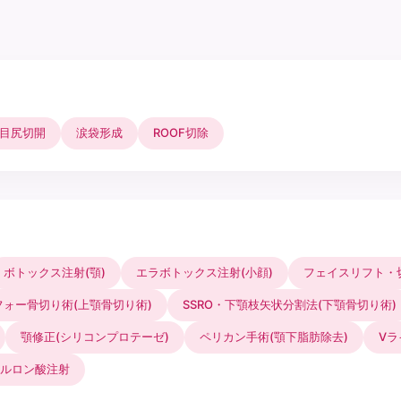
目尻切開
涙袋形成
ROOF切除
ボトックス注射(顎)
エラボトックス注射(小顔)
フェイスリフト・
フォー骨切り術(上顎骨切り術)
SSRO・下顎枝矢状分割法(下顎骨切り術)
顎修正(シリコンプロテーゼ)
ペリカン手術(顎下脂肪除去)
Vラ
ルロン酸注射