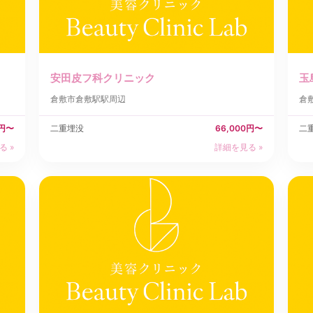
安田皮フ科クリニック
玉
倉敷市
倉敷駅駅周辺
倉
0円〜
二重埋没
66,000円〜
二
る »
詳細を見る »