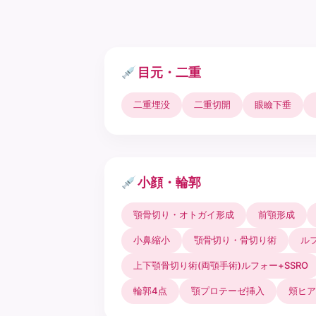
目元・二重
二重埋没
二重切開
眼瞼下垂
小顔・輪郭
顎骨切り・オトガイ形成
前顎形成
小鼻縮小
顎骨切り・骨切り術
ル
上下顎骨切り術(両顎手術)ルフォー+SSRO
輪郭4点
顎プロテーゼ挿入
頬ヒア