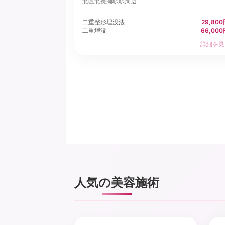
北区
北長瀬駅駅周辺
二重整形埋没法
29,80
二重埋没
66,00
詳細を見
人気の美容施術