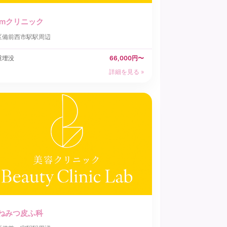
dmクリニック
区
備前西市駅駅周辺
重埋没
66,000円〜
詳細を見る »
ねみつ皮ふ科