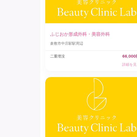
ふじおか形成外科・美容外科
倉敷市
中庄駅駅周辺
二重埋没
66,00
詳細を見