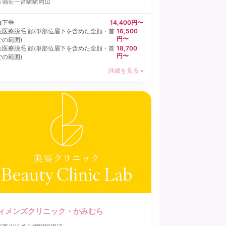
区
備前一宮駅駅周辺
瞼下垂
14,400円〜
性医療脱毛 顔(単部位眉下を含めた全顔・首
16,500
円〜
での範囲)
性医療脱毛 顔(単部位眉下を含めた全顔・首
18,700
円〜
での範囲)
詳細を見る »
ィメンズクリニック・かみむら