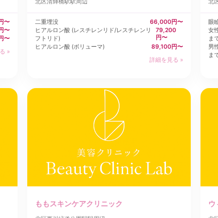
北区
清輝橋駅駅周辺
北
0円〜
二重埋没
66,000円〜
眼
0円〜
ヒアルロン酸 (レスチレンリド/レスチレンリ
79,200
女
円〜
0円〜
フトリド)
ま
ヒアルロン酸 (ボリューマ)
89,100円〜
男
る »
ま
詳細を見る »
ももスキンケアクリニック
ウ