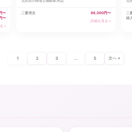
北区
西川緑道公園駅駅周辺
北
0円〜
二重埋没
66,000円〜
二
0円〜
婦
詳細を見る »
る »
次へ »
1
2
3
...
5