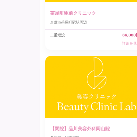
茶屋町駅前クリニック
倉敷市
茶屋町駅駅周辺
二重埋没
66,00
詳細を見
【閉院】品川美容外科岡山院