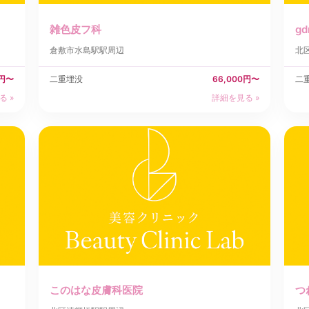
雑色皮フ科
g
倉敷市
水島駅駅周辺
北
0円〜
二重埋没
66,000円〜
二
る »
詳細を見る »
このはな皮膚科医院
つ