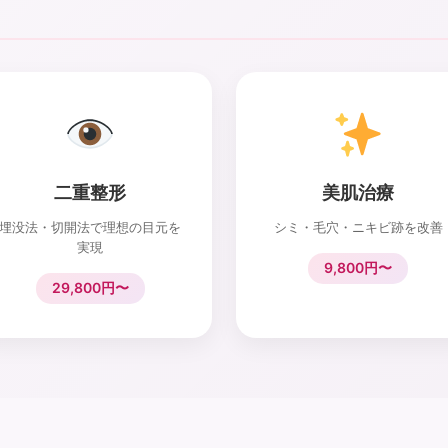
二重整形
美肌治療
埋没法・切開法で理想の目元を
シミ・毛穴・ニキビ跡を改善
実現
9,800円〜
29,800円〜