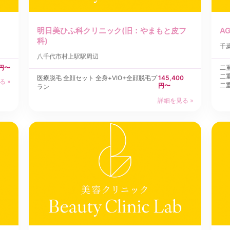
明日美ひふ科クリニック(旧：やまもと皮フ
A
科)
千
八千代市
村上駅駅周辺
0円〜
二
二
医療脱毛 全顔セット 全身+VIO+全顔脱毛プ
145,400
る »
二
円〜
ラン
詳細を見る »