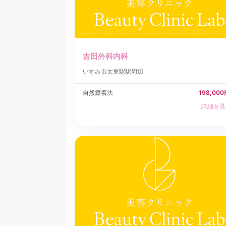
吉田外科内科
いすみ市
太東駅駅周辺
自然癒着法
198,00
詳細を見