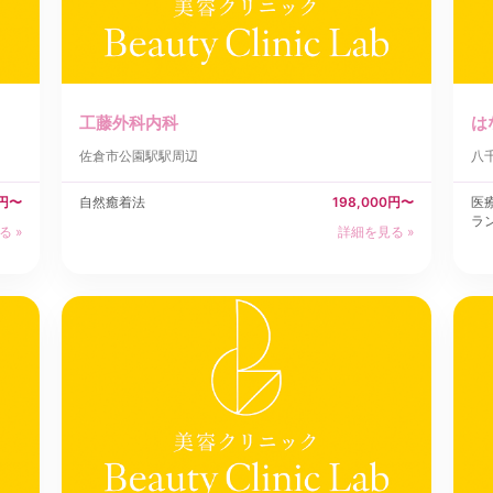
工藤外科内科
は
佐倉市
公園駅駅周辺
八
0円〜
自然癒着法
198,000円〜
医
ラ
る »
詳細を見る »