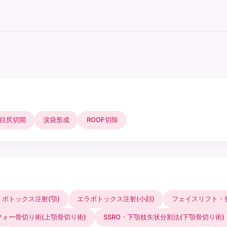
目尻切開
涙袋形成
ROOF切除
ボトックス注射(顎)
エラボトックス注射(小顔)
フェイスリフト・
フォー骨切り術(上顎骨切り術)
SSRO・下顎枝矢状分割法(下顎骨切り術)