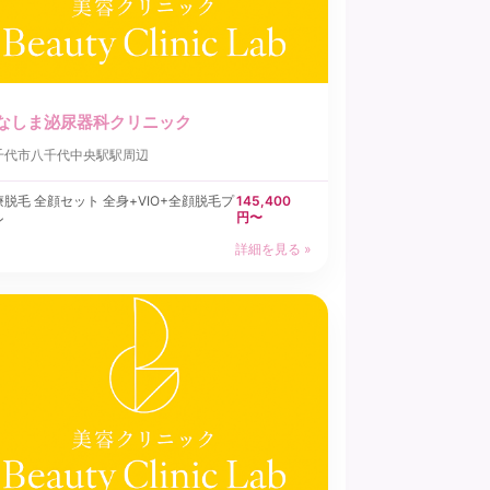
なしま泌尿器科クリニック
千代市
八千代中央駅駅周辺
療脱毛 全顔セット 全身+VIO+全顔脱毛プ
145,400
円〜
ン
詳細を見る »