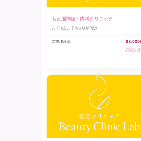
もと脳神経・内科クリニック
八千代市
八千代台駅駅周辺
二重埋没法
88,00
詳細を見