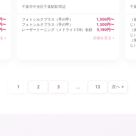
千葉市中央区
千葉駅駅周辺
千
0円〜
フォトシルクプラス（手の甲）
1,300円〜
（
0円〜
フォトシルクプラス（手の甲）
1,300円〜
じ
0円〜
レーザートーニング（メドライトC6）全顔
5,190円〜
（
じ
る »
詳細を見る »
（
じ
次へ »
1
2
3
...
13