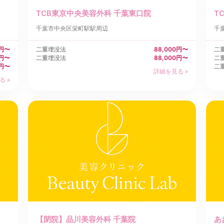
TCB東京中央美容外科 千葉東口院
T
千葉市中央区
栄町駅駅周辺
千
0円〜
二重埋没法
88,000円〜
二
0円〜
二重埋没法
88,000円〜
二
0円〜
二
詳細を見る »
る »
【閉院】品川美容外科 千葉院
あ