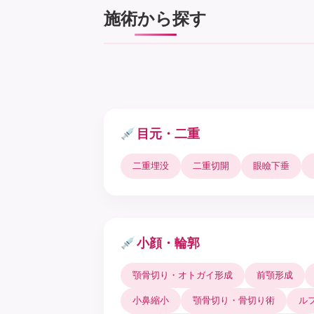
施術から探す
目元・二重
二重埋没
二重切開
眼瞼下垂
小顔・輪郭
顎骨切り・オトガイ形成
前顎形成
小鼻縮小
顎骨切り・骨切り術
ル