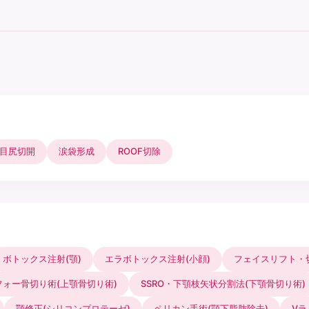
目尻切開
涙袋形成
ROOF切除
ボトックス注射(顎)
エラボトックス注射(小顔)
フェイスリフト・
フォー骨切り術(上顎骨切り術)
SSRO・下顎枝矢状分割法(下顎骨切り術)
顎修正(シリコンプロテーゼ)
ペリカン手術(顎下脂肪除去)
Vラ