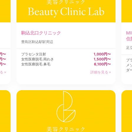
駒込北口クリニック
M
住
豊島区
駒込駅駅周辺
足
0円〜
プラセンタ注射
1,000円〜
0円〜
女性医療脱毛 両わき
1,500円〜
プ
0円〜
女性医療脱毛 鼻毛
6,100円〜
メ
ダ
る »
詳細を見る »