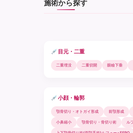
施術から探す
目元・二重
二重埋没
二重切開
眼瞼下垂
小顔・輪郭
顎骨切り・オトガイ形成
前顎形成
小鼻縮小
顎骨切り・骨切り術
ル
上下顎骨切り術(両顎手術)ルフォー+SSRO