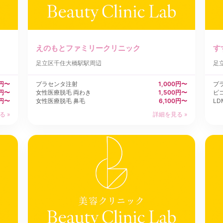
えのもとファミリークリニック
す
足立区
千住大橋駅駅周辺
足
0円〜
プラセンタ注射
1,000円〜
プ
0円〜
女性医療脱毛 両わき
1,500円〜
ピ
0円〜
女性医療脱毛 鼻毛
6,100円〜
LD
る »
詳細を見る »