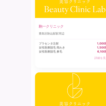
駒一クリニック
豊島区
駒込駅駅周辺
プラセンタ注射
1,00
女性医療脱毛 両わき
1,50
女性医療脱毛 鼻毛
6,10
詳細を見