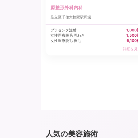
原整形外科内科
足立区
千住大橋駅駅周辺
プラセンタ注射
1,00
女性医療脱毛 両わき
1,50
女性医療脱毛 鼻毛
6,10
詳細を見
人気の美容施術