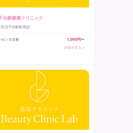
千住静脈瘤クリニック
立区
北千住駅駅周辺
ラセンタ注射
1,000円〜
詳細を見る »