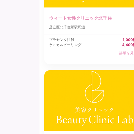
ウィート女性クリニック北千住
足立区
北千住駅駅周辺
プラセンタ注射
1,00
ケミカルピーリング
4,40
詳細を見