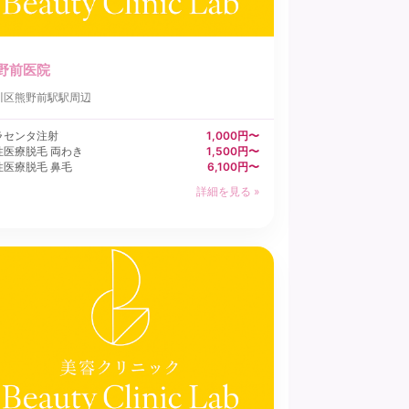
野前医院
川区
熊野前駅駅周辺
ラセンタ注射
1,000円〜
性医療脱毛 両わき
1,500円〜
性医療脱毛 鼻毛
6,100円〜
詳細を見る »