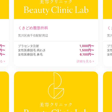
くきどめ整形外科
く
荒川区
南千住駅駅周辺
荒
0円〜
プラセンタ注射
1,000円〜
プ
0円〜
女性医療脱毛 両わき
1,500円〜
女
0円〜
女性医療脱毛 鼻毛
6,100円〜
女
る »
詳細を見る »