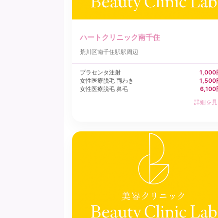
ハートクリニック南千住
荒川区
南千住駅駅周辺
プラセンタ注射
1,00
女性医療脱毛 両わき
1,50
女性医療脱毛 鼻毛
6,10
詳細を見