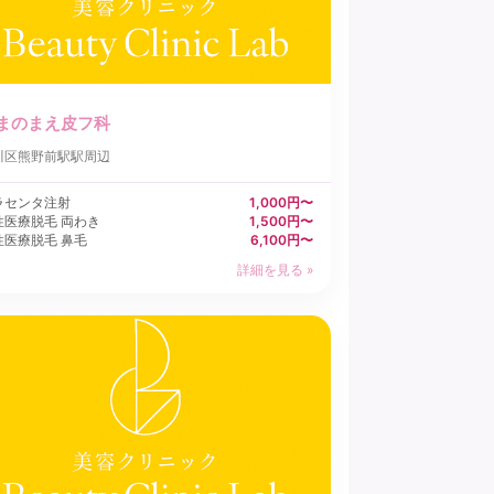
まのまえ皮フ科
川区
熊野前駅駅周辺
ラセンタ注射
1,000円〜
性医療脱毛 両わき
1,500円〜
性医療脱毛 鼻毛
6,100円〜
詳細を見る »