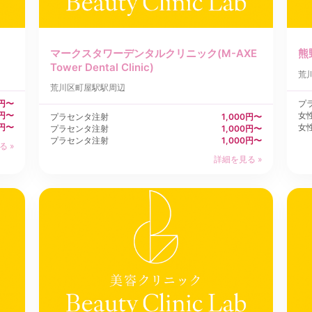
マークスタワーデンタルクリニック(M-AXE
熊
Tower Dental Clinic)
荒
荒川区
町屋駅駅周辺
0円〜
プ
0円〜
女
プラセンタ注射
1,000円〜
0円〜
女
プラセンタ注射
1,000円〜
プラセンタ注射
1,000円〜
る »
詳細を見る »