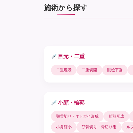
施術から探す
目元・二重
二重埋没
二重切開
眼瞼下垂
小顔・輪郭
顎骨切り・オトガイ形成
前顎形成
小鼻縮小
顎骨切り・骨切り術
ル