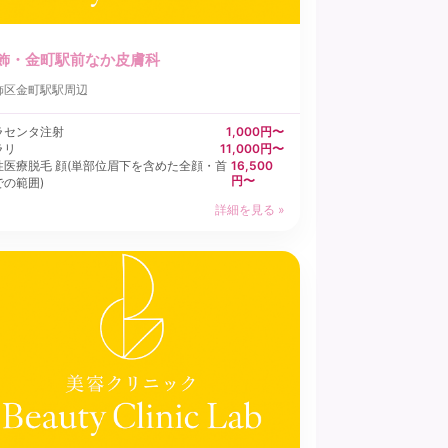
飾・金町駅前なか皮膚科
飾区
金町駅駅周辺
ラセンタ注射
1,000円〜
ラリ
11,000円〜
性医療脱毛 顔(単部位眉下を含めた全顔・首
16,500
円〜
での範囲)
詳細を見る »