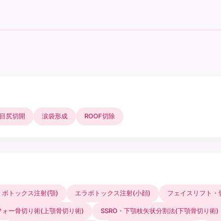
目尻切開
涙袋形成
ROOF切除
ボトックス注射(顎)
エラボトックス注射(小顔)
フェイスリフト・
フォー骨切り術(上顎骨切り術)
SSRO・下顎枝矢状分割法(下顎骨切り術)