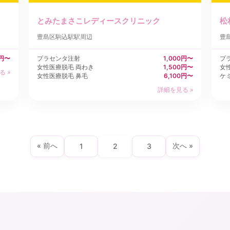
とみたまさこレディースクリニック
松
豊島区
駒込駅駅周辺
豊
0円〜
プラセンタ注射
1,000円〜
プ
女性医療脱毛 両わき
1,500円〜
女
る »
女性医療脱毛 鼻毛
6,100円〜
ケ
詳細を見る »
« 前へ
次へ »
1
2
3