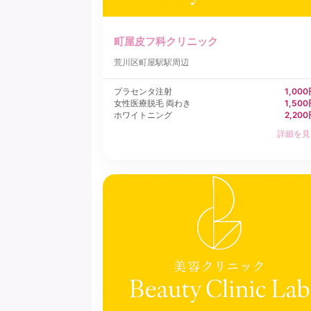
町屋皮フ科クリニック
荒川区
町屋駅駅周辺
プラセンタ注射
1,00
女性医療脱毛 両わき
1,50
ホワイトニング
2,20
詳細を見