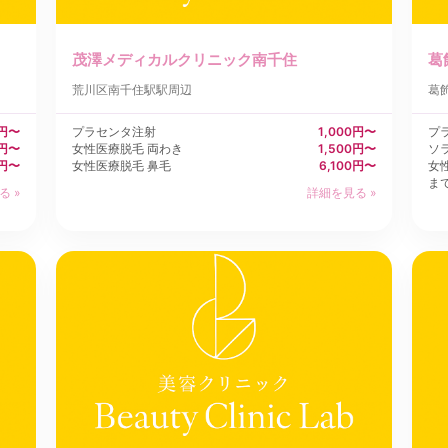
茂澤メディカルクリニック南千住
葛
荒川区
南千住駅駅周辺
葛
0円〜
プラセンタ注射
1,000円〜
プ
0円〜
女性医療脱毛 両わき
1,500円〜
ソ
0円〜
女性医療脱毛 鼻毛
6,100円〜
女
ま
る »
詳細を見る »