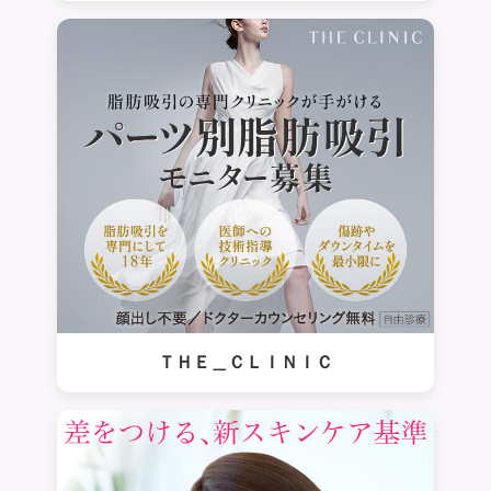
ＴＨＥ＿ＣＬＩＮＩＣ