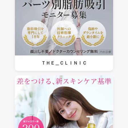
ＴＨＥ＿ＣＬＩＮＩＣ