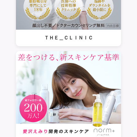
ＴＨＥ＿ＣＬＩＮＩＣ