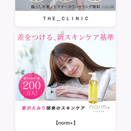
ＴＨＥ＿ＣＬＩＮＩＣ
【norm+】