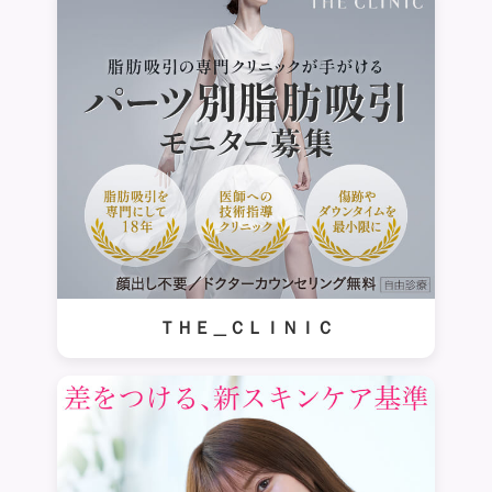
ＴＨＥ＿ＣＬＩＮＩＣ