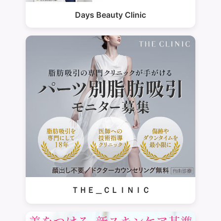
Days Beauty Clinic
ＴＨＥ＿ＣＬＩＮＩＣ